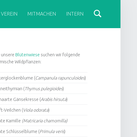
 VEREIN
MITMACHEN
INTERN
IDEBAR
r unsere
Blütenwiese
suchen wir folgende
imische Wildpflanzen:
kerglockenblume (
Campanula rapunculoides
)
neithymian (
Thymus pulegioides
)
haarte Gänsekresse (
Arabis hirsuta
)
t-Veilchen (
Viola odorata
)
hte Kamille
(Matricaria chamomilla)
hte Schlüsselblume (
Primula veris
)