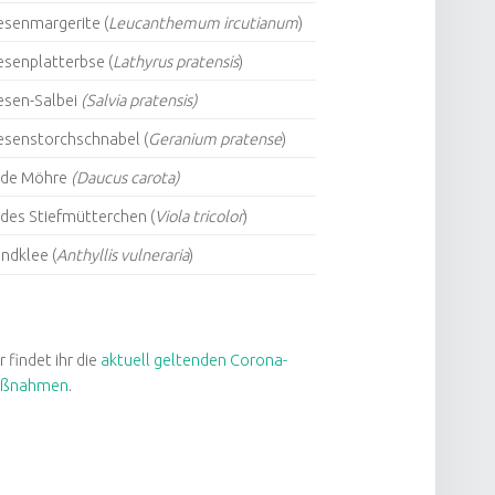
esenmargerite (
Leucanthemum ircutianum
)
esenplatterbse (
Lathyrus pratensis
)
esen-Salbei
(Salvia pratensis)
esenstorchschnabel (
Geranium pratense
)
lde Möhre
(Daucus carota)
des Stiefmütterchen (
Viola tricolor
)
ndklee (
Anthyllis vulneraria
)
r findet ihr die
aktuell geltenden Corona-
ßnahmen
.