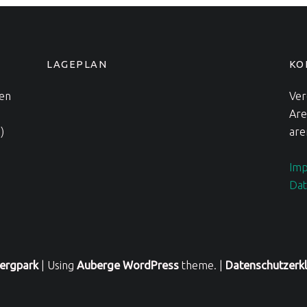
LAGEPLAN
KO
nen
Ver
Are
)
are
Imp
Dat
ergpark
|
Using
Auberge
WordPress
theme.
|
Datenschutzerk