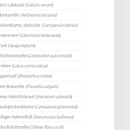
tes Labkraut (
Galium verum
)
rberkamille
(Anthemis tinctoria)
ckenblume, sibirische
(Campanula sibirica)
ndermann (
Glechoma hederacea
)
sel (
Ajuga reptans
)
rbstlöwenzahn (
Leontodon autumnalis
)
nklee (
Lotus corniculatus
)
ppertopf (
Rhinanthus minor
)
eine Braunelle
(Prunella vulgaris)
ines Habichtskraut (
Hieracium pilosella
)
äuelglockenblume (
Campanula glomerata
)
lliger Hahnenfuß (
Ranunculus bulbosus
)
kuckslichtnelke (
Silene flos-cuculi
)