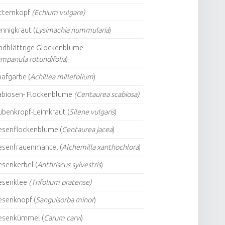
tternkopf
(Echium vulgare)
nnigkraut (
Lysimachia nummularia
)
ndblättrige Glockenblume
mpanula rotundifolia
)
afgarbe (
Achillea millefolium
)
abiosen- Flockenblume
(Centaurea scabiosa)
ubenkropf-Leimkraut (
Silene vulgaris
)
esenflockenblume (
Centaurea jacea
)
esenfrauenmantel (
Alchemilla xanthochlora
)
esenkerbel (
Anthriscus sylvestris
)
esenklee
(Trifolium pratense)
esenknopf (
Sanguisorba minor
)
esenkümmel (
Carum carvi
)