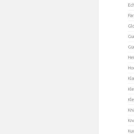
Ech
Fä
Glo
Gu
Gün
He
Hor
Kla
Kl
Kle
Kn
Kno
Kuc