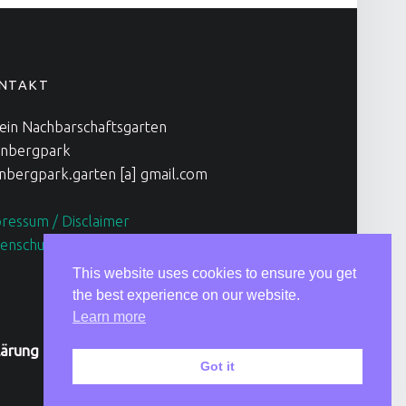
NTAKT
ein Nachbarschaftsgarten
nbergpark
nbergpark.garten [a] gmail.com
ressum / Disclaimer
enschutzerklärung
This website uses cookies to ensure you get
the best experience on our website.
Learn more
lärung
|
Back to top ↑
Got it