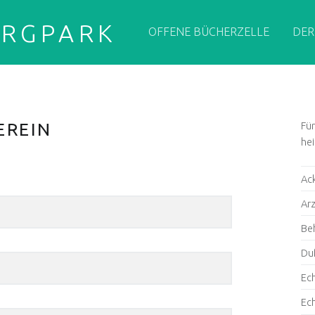
PRIMARY MENU
ERGPARK
OFFENE BÜCHERZELLE
DER
S
EREIN
Fü
he
Ac
Arz
Be
Duf
Ec
Ec