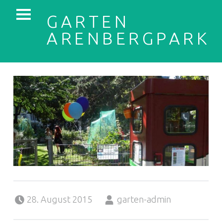
PRIMARY MENU
GARTEN
ARENBERGPARK
Posted on:
Written by:
28. August 2015
garten-admin