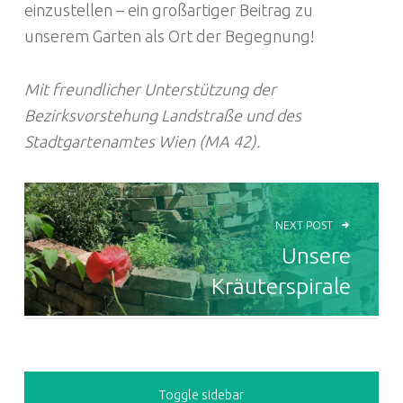
einzustellen – ein großartiger Beitrag zu
unserem Garten als Ort der Begegnung!
Mit freundlicher Unterstützung der
Bezirksvorstehung Landstraße und des
Stadtgartenamtes Wien (MA 42).
BEITRAGSNAVIGATION
NEXT POST
Unsere
Kräuterspirale
SIDEBAR
Toggle sidebar