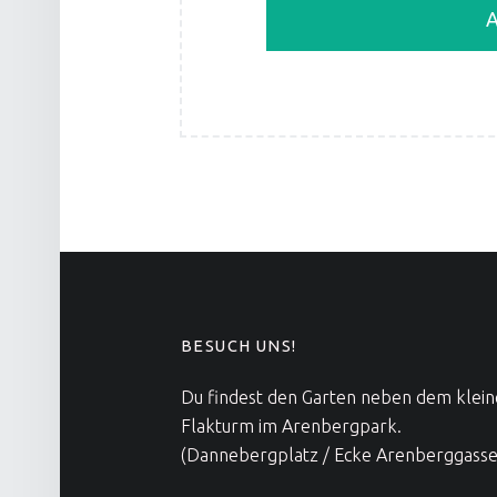
FOOTER SIDEBAR
BESUCH UNS!
Du findest den Garten neben dem klei
Flakturm im Arenbergpark.
(Dannebergplatz / Ecke Arenberggasse